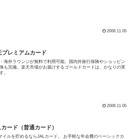
2008.11.05
天プレミアムカード
・海外ラウンジが無料で利用可能。国内外旅行保険やショッピン
険も完備。楽天市場がお届けするゴールドカードは、かなりの実
す。
2008.11.05
ALカード（普通カード）
Lマイルを貯めるならJALカード。 お手軽な年会費のベーシックカ