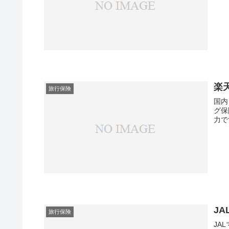
楽
旅行保険
国内
グ保
力で
J
旅行保険
JA