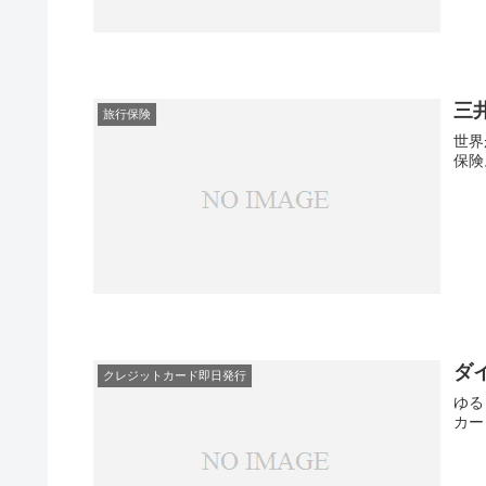
三
旅行保険
世界
保険
ダ
クレジットカード即日発行
ゆる
カー