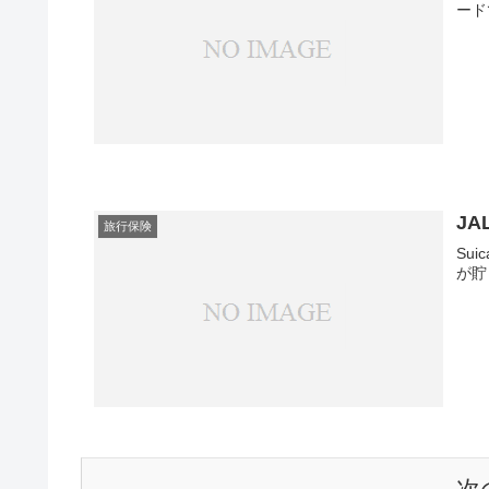
ード
JA
旅行保険
Su
が貯