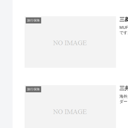
三
旅行保険
MU
です
三
旅行保険
海外
ダー