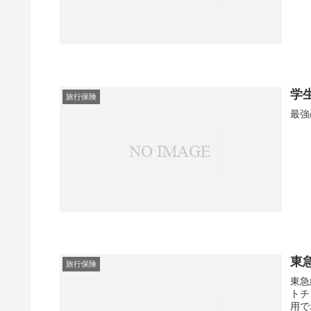
学
旅行保険
最強
東急
旅行保険
東急
トチ
用で