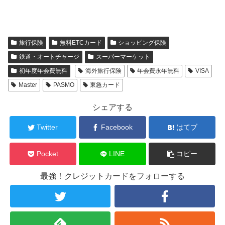
旅行保険
無料ETCカード
ショッピング保険
鉄道・オートチャージ
スーパーマーケット
初年度年会費無料
海外旅行保険
年会費永年無料
VISA
Master
PASMO
東急カード
シェアする
Twitter
Facebook
はてブ
Pocket
LINE
コピー
最強！クレジットカードをフォローする