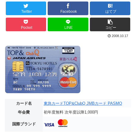
Twitter
Facebook
はてブ
Pocket
LINE
コピー
2008.10.17
カード名
東急カードTOP&ClubQ JMBカード PASMO
年会費
初年度無料 次年度以降1,000円
国際ブランド