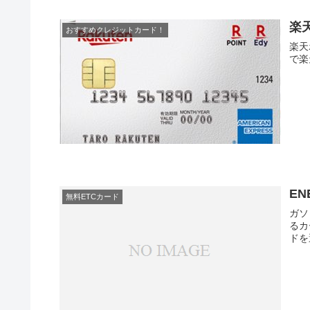
楽
おすすめクレジットカード！
楽天
で楽
EN
無料ETCカード
ガソ
るカ
ドを