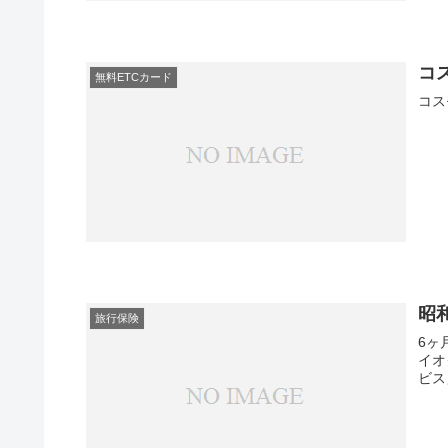
コ
無料ETCカード
コス
昭
旅行保険
6ヶ
イオ
ビス