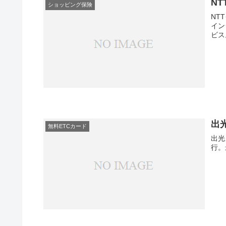
N
ショッピング保険
NT
イン
ビス
出
無料ETCカード
出光
行。