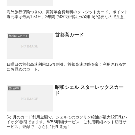
海外旅行保険つきの、実質年会費無料のクレジットカード。ポイント
還元率は最高1.51%。2年間で430万円以上の利用が必要なので注意。
首都高カード
無料ETCカード
日曜日の首都高速利用は5％割引。首都高速道路を良く利用される方
にお奨めのカード。
昭和シェル スターレックスカー
旅行保険
ド
6ヶ月のカード利用金額で、シェルでのガソリン給油が最大12円/L(ハ
イオク)割引できます。WEB明細サービス「ご利用明細ネット切替サ
ービス」登録で、さらに1円/L還元！