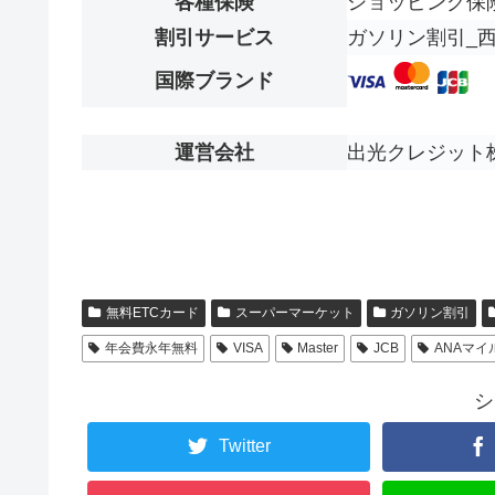
各種保険
ショッピング保険
割引サービス
ガソリン割引_
国際ブランド
運営会社
出光クレジット
無料ETCカード
スーパーマーケット
ガソリン割引
年会費永年無料
VISA
Master
JCB
ANAマイ
シ
Twitter