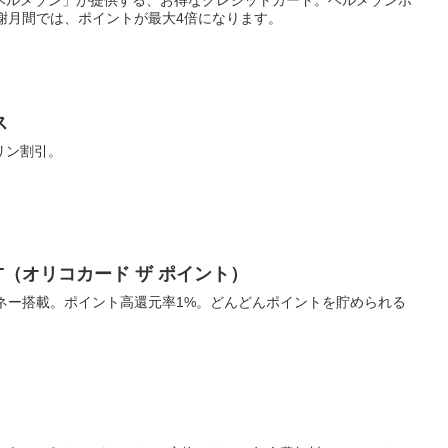
ベルメゾン」が提供する、お得なクレジットカード。ベルメゾンポ
謝月間では、ポイントが最大4倍になります。
ス
リン割引。
POINT（オリコカード ザ ポイント）
電子マネー搭載。ポイント高還元率1%。どんどんポイントを貯められる