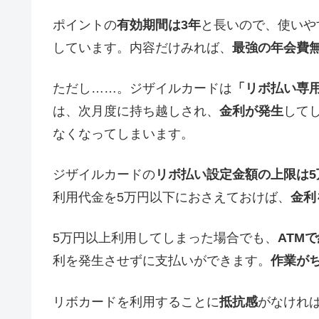
ポイントの
有効期間は3年
と長いので、使いや
しています。内容だけみれば、
最強の年会費
ただし……。ジザイルカードは
「リボ払い専
は、次月度に持ち越しされ、
金利が発生
して
なくなってしまいます。
ジザイルカードの
リボ払い設定金額の上限は5
利用代金を5万円以下におさえておけば、
金利
5万円以上利用してしまった場合でも、
ATM
利を発生させずに支払いができます。
作業が
リボカードを利用することに
抵抗感
がなけれ