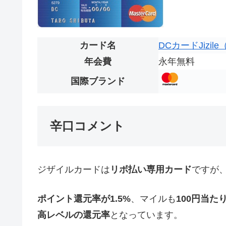
カード名
DCカードJizi
年会費
永年無料
国際ブランド
辛口コメント
ジザイルカードは
リボ払い専用カード
ですが
ポイント還元率が1.5%
、マイルも
100円当たり
高レベルの還元率
となっています。