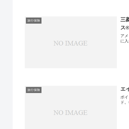
三
旅行保険
ス
アメ
に入
エ
旅行保険
ポイ
ド。