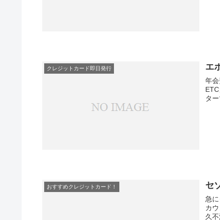
エ
クレジットカード即日発行
年会
ET
ター
セ
おすすめクレジットカード！
急に
カウ
久不