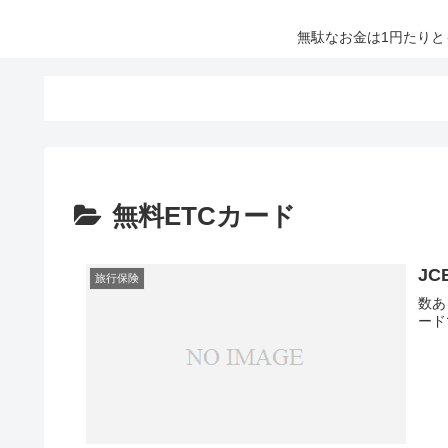
無駄なお金は1円たり
無料ETCカード
J
旅行保険
数あ
ード