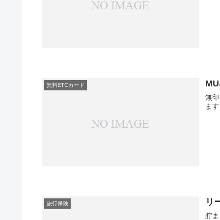
MU
無料ETCカード
無印
ます
リ
旅行保険
貯ま