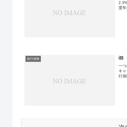
2.
度年
iB
旅行保険
一つ
キャ
行保