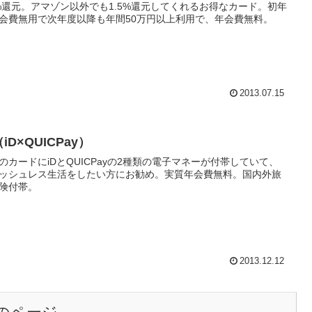
3%還元。アマゾン以外でも1.5%還元してくれるお得なカード。初年
会費無用で次年度以降も年間50万円以上利用で、年会費無料。
2013.07.15
（iD×QUICPay）
のカードにiDとQUICPayの2種類の電子マネーが付帯していて、
ッシュレス生活をしたい方にお勧め。実質年会費無料。国内外旅
険付帯。
2013.12.12