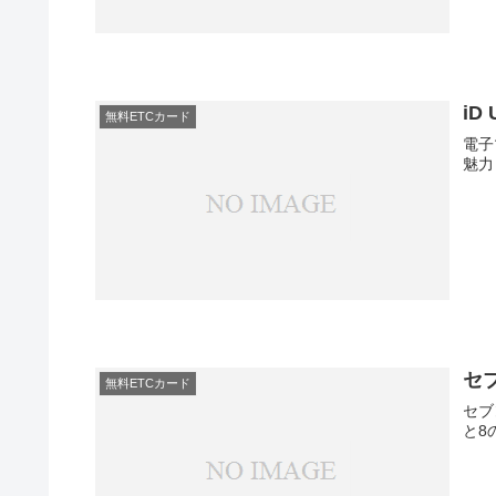
iD 
無料ETCカード
電子
魅力
セ
無料ETCカード
セブ
と8