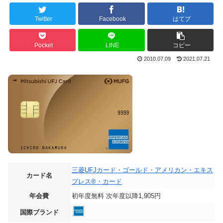
Twitter
Facebook
はてブ
Pocket
LINE
コピー
2010.07.09
2021.07.21
三菱UFJカード・ゴールド・アメリカン・エキス
カード名
プレス®・カード
年会費
初年度無料 次年度以降1,905円
国際ブランド