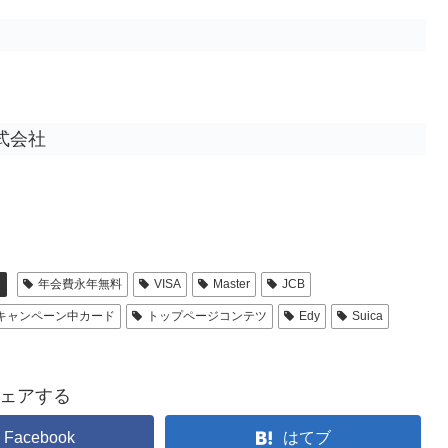
式会社
ド
年会費永年無料
VISA
Master
JCB
キャンペーン中カード
トップページコンテツ
Edy
Suica
ェアする
Facebook
はてブ