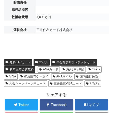
賠償責任
携行品損害
救援者費用
1,000万円
運営会社
三井住友カード株式会社
無料ETCカード
マイル
年会費無料クレジットカード
初年度年会費無料
ANAカード
海外旅行保険
Suica
VISA
iDお財布ケータイ
ANAマイル
国内旅行保険
入会キャンペーン中カード
三井住友VISAカード
PiTaPa
シェアする
Twitter
Facebook
はてブ