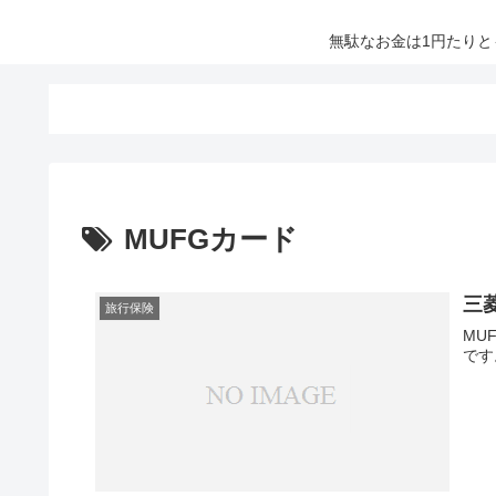
無駄なお金は1円たり
MUFGカード
三
旅行保険
MU
です