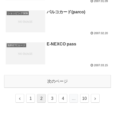
2007.01.09
パルコカード(parco)
ショッピング保険
2007.02.20
E-NEXCO pass
無料ETCカード
2007.03.15
次のページ
前
次
1
2
3
4
…
10
へ
へ