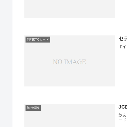
セデ
無料ETCカード
ポイ
J
旅行保険
数あ
ード