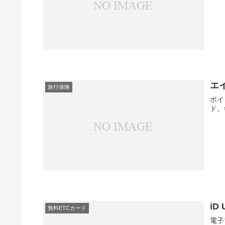
エ
旅行保険
ポイ
ド。
iD 
無料ETCカード
電子