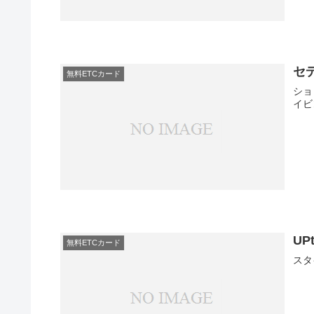
セ
無料ETCカード
ショ
イビ
UP
無料ETCカード
スタ