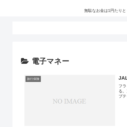
無駄なお金は1円たり
電子マネー
JA
旅行保険
フラ
る。
ブテ