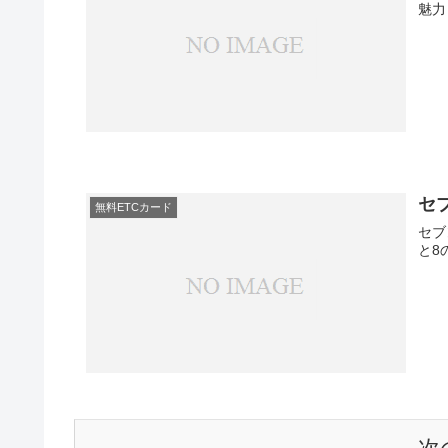
魅力
セ
無料ETCカード
セブ
と8