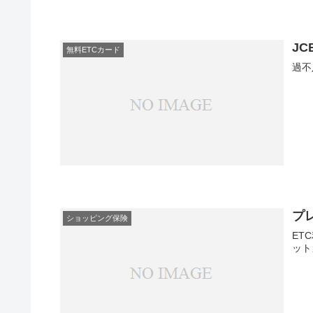
J
無料ETCカード
過不
プ
ショッピング保険
ET
ット