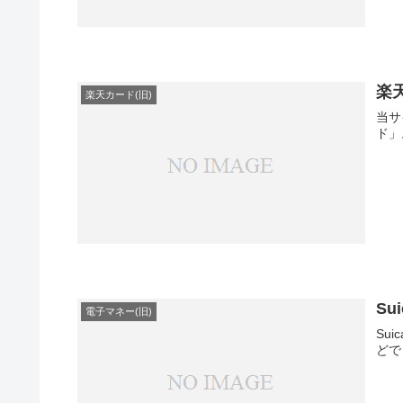
楽
楽天カード(旧)
当サ
ド」
S
電子マネー(旧)
Su
どで