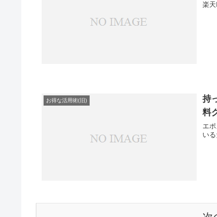
楽天Po
持
お得な活用術(旧)
料
エポ
いる