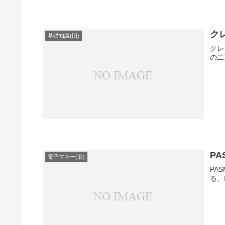
ク
基礎知識(旧)
クレジッ
の二通
P
電子マネー(旧)
PA
る、I