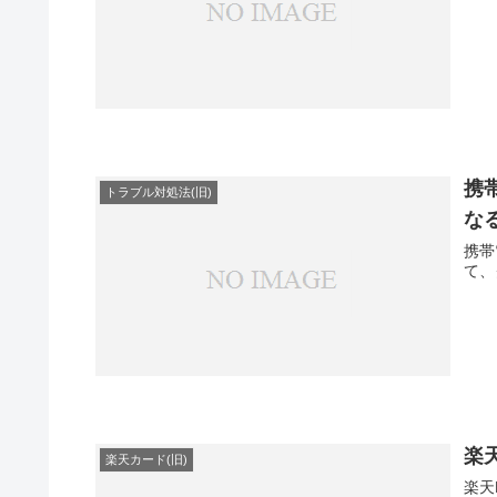
携
トラブル対処法(旧)
な
携帯
て、
楽
楽天カード(旧)
楽天