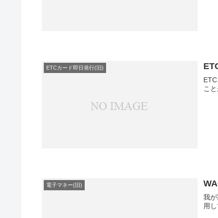
E
ETCカード即日発行(旧)
ET
こと
W
電子マネー(旧)
我が
用し