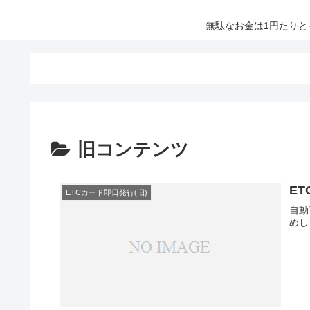
無駄なお金は1円たり
旧コンテンツ
E
ETCカード即日発行(旧)
自動
めし