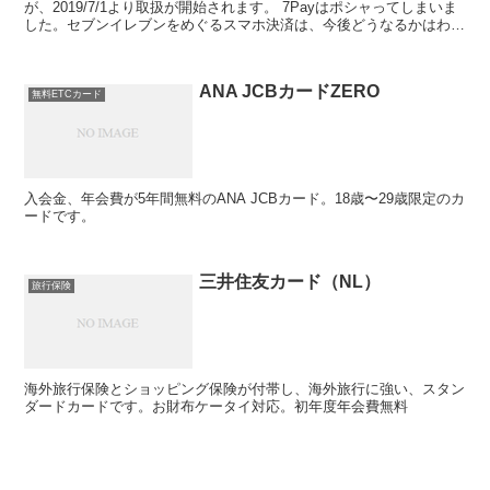
が、2019/7/1より取扱が開始されます。 7Payはポシャってしまいま
した。セブンイレブンをめぐるスマホ決済は、今後どうなるかはわか
りませんが、とりあえず現時点(2019...
ANA JCBカードZERO
無料ETCカード
入会金、年会費が5年間無料のANA JCBカード。18歳〜29歳限定のカ
ードです。
三井住友カード（NL）
旅行保険
海外旅行保険とショッピング保険が付帯し、海外旅行に強い、スタン
ダードカードです。お財布ケータイ対応。初年度年会費無料